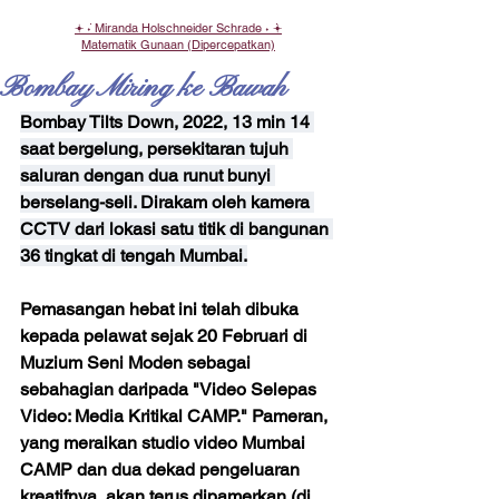
𖥔 ݁˖ Miranda Holschneider Schrade ˖ ݁𖥔
Matematik Gunaan (Dipercepatkan)
Bombay Miring ke Bawah
Bombay Tilts Down, 2022, 13 min 14 
saat bergelung, persekitaran tujuh 
saluran dengan dua runut bunyi 
berselang-seli. Dirakam oleh kamera 
CCTV dari lokasi satu titik di bangunan 
36 tingkat di tengah Mumbai.
Pemasangan hebat ini telah dibuka 
kepada pelawat sejak 20 Februari di 
Muzium Seni Moden sebagai 
sebahagian daripada "Video Selepas 
Video: Media Kritikal CAMP." Pameran, 
yang meraikan studio video Mumbai 
CAMP dan dua dekad pengeluaran 
kreatifnya, akan terus dipamerkan (di 