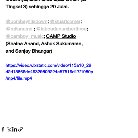
Tingkat 3) sehingga 20 Julai.
@bombaytiltsdown
; 
@stuartcomer
; 
@rattanamol
; 
@taboadanumberthree
; 
@bamboy_music
; 
CAMP Studio
(Shaina Anand, Ashok Sukumaran, 
and Sanjay Bhangar)
https://video.wixstatic.com/video/115a10_29
d2d13866de46329809224e57516d17/1080p
/mp4/file.mp4